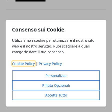
Articolo Precedente
Articolo Successivo
Perché affidarsi a
Combattere lo stress di
Consenso sui Cookie
professionisti per la
ogni giorno con questi
sostituzione dei sanitari
semplici consigli
Utilizziamo i cookie per ottimizzare il nostro sito
web e il nostro servizio. Puoi scegliere a quali
categorie dare il tuo consenso.
Cookie Policy
|
Privacy Policy
Personalizza
Redazione
Rifiuta Opzionali
Accetta Tutto